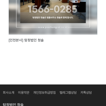
[인천본사] 탐정법인 청솔
회사소개
이용약관
개인정보취급방침
텔레그램상담
카톡상담
탐정법인 청솔