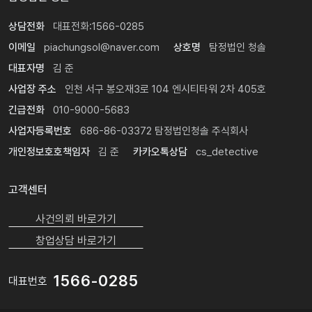
상담전화
대표전화:1566-0285
이메일
piachungsol@naver.com
상호명
탐정법인 청솔
대표자명
김 준
사업장 주소
인천 서구 봉오재3로 104 엔시티타워 2차 405호
긴급전화
010-9000-5683
사업자등록번호
686-86-03372 탐정법인청솔 주식회사
개인정보호호책임자
김 준
카카오톡상담
cs_detective
고객센터
24시간 빠른의뢰 1566-0285
사건의뢰 바로가기
24시간 빠른상담 1566-0285
창업상담 바로가기
1566-0285
대표번호