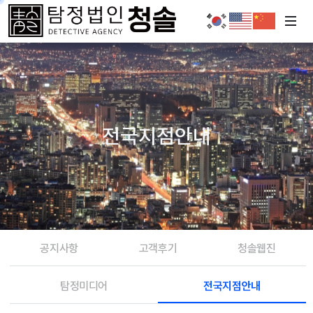
전국지점안내
공지사항
고객후기
청솔웹진
탐정미디어
전국지점안내