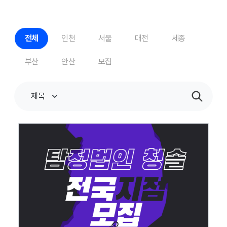
전체
인천
서울
대전
세종
부산
안산
모집