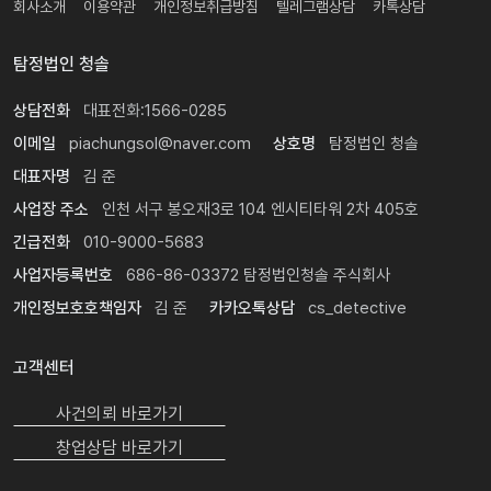
회사소개
이용약관
개인정보취급방침
텔레그램상담
카톡상담
탐정법인 청솔
상담전화
대표전화:1566-0285
이메일
piachungsol@naver.com
상호명
탐정법인 청솔
대표자명
김 준
사업장 주소
인천 서구 봉오재3로 104 엔시티타워 2차 405호
긴급전화
010-9000-5683
사업자등록번호
686-86-03372 탐정법인청솔 주식회사
개인정보호호책임자
김 준
카카오톡상담
cs_detective
고객센터
24시간 빠른의뢰 1566-0285
사건의뢰 바로가기
24시간 빠른상담 1566-0285
창업상담 바로가기